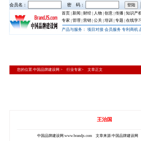
会员名：
密 码：
首页
新闻
财经
人物
创意
传播
知识产
|
|
|
|
|
|
专家
管理
营销
公关
培训
专题
在线学
|
|
|
|
|
|
产品与服务：
项目对接
会员服务
专利商机
您的位置:中国品牌建设网 > 行业专家> 文章正文
王治国
中国品牌建设网:www.brandjs.com 文章来源:中国品牌建设网 更