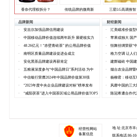
香奈代理权拆分？
传统品牌的微商新
三星LG高调推智
品牌新闻
财经新闻
·
安吉尔加强品牌信用建设
·
汇美瞄准价值型
·
中国移动品牌价值连续两年跃升 展硬核实力
·
苹果或独大 国
·
48.26亿元！“赤壁青砖茶” 的公用品牌价值
·
恒舞丝绸荣获“
·
南明区质量品牌建设促进会成立
·
格力空调 让人
·
安化黑茶品牌建设再获肯定
·
建辉磁砖 中国
·
五粮液深度参与“中国品牌日”系列活动 为中
·
烟台农业品牌暨
·
中信银行荣膺2024年中国品牌价值第30强
·
杨柳君：移动互
·
“2023年度中央企业品牌建设对标”榜单发布
·
风靡中国的三大
·
“咸阳茯茶”进入中国茶区域公用品牌价值TOP5
·
陈冠希遭合作代
地 址:北京市丰
经营性网站
备案信息
联系电话:86-10-1