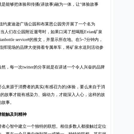
能够把体验和传播(讲故事)融为一体，让“体验故事
在纽约麦迪逊广场公园和布莱恩公园旁开展了一个名为
时营销活动。当人们在公园附近遛弯时，如果口渴了想喝瓶Evian矿泉
anbottle service#的推文，并显示所在地。在5~7分钟内，
便会指挥现场的品牌大使骑着专属单车，将矿泉水送到活动参
每一次twitter的分享就是在讲述一个令人兴奋的品牌
来源于消费者的真实(有感召力的)体验，要么来自于消
样的故事才能有感染力、煽动力，才能深入人心，这样的故
的故事。
牌能触及到精神
者心智中建立一个独特的联想。相信多数人都接触过定位