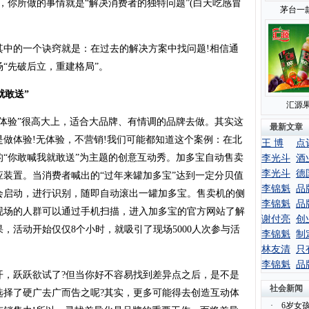
，你所做的事情就是“解决消费者的独特问题”(白天吃感冒
茅台一
的一个诀窍就是：在过去的解决方案中找问题!相信通
“先破后立，重建格局”。
敢送”
汇源果
验”很高大上，适合大品牌、有情调的品牌去做。其实这
最新文章
做体验!无体验，不营销!我们可能都知道这个案例：在北
王 博
点
“你敢喊我就敢送”为主题的创意互动秀。加多宝自动售卖
李光斗
酒
李光斗
德
装置。当消费者喊出的“过年来罐加多宝”达到一定分贝值
李锦魁
品
会启动，进行识别，随即自动滚出一罐加多宝。售卖机的侧
李锦魁
品
现场的人群可以通过手机扫描，进入加多宝的官方网站了解
谢付亮
创
，活动开始仅仅8个小时，就吸引了现场5000人次参与活
李锦魁
制
林友清
只
李锦魁
品
跃跃欲试了?但当你好不容易找到差异点之后，是不是
社会新闻
选择了硬广去广而告之呢?其实，更多可能得去创造互动体
·
6岁女