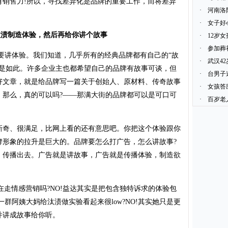
有销售力!所以，寻找差异化是品牌的重要工作，而将差异
·
河南洛
·
女子好
渍制造体验，然后再给你讲个故事
·
12岁
·
参加葬
要讲体验。我们知道，几乎所有的经典品牌都有自己的“故
·
武汉4
皆是如此。许多企业主也都希望自己的品牌有故事可谈，但
·
台男子
好文章，就是给品牌写一篇关于创始人、原材料、传奇故事
·
女孩答
。那么，真的可以吗?——那满大街的品牌都可以是可口可
·
百岁老
奇、很满足，比网上看的还有意思吧。你把这个体验跟你
牌形象的拉升是巨大的。品牌要怎么打广告，怎么讲故事?
，传播出去。广告就是讲故事，广告就是传播体验，制造欲
走情感营销吗?NO!益达其实是把包含独特诉求的体验包
群阿姨大妈给汰渍做实验看起来很low?NO!其实她只是更
并讲成故事给你听。