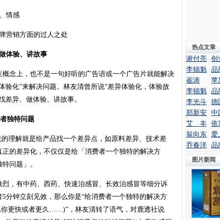
、情感
牌营销方面的过人之处
热点文章
做体验、讲故事
谢付亮
创
李锦魁
品
概念上，也不是一句好听的广告语或一个广告片就能解决
崔涛
苹
体验化”来解决问题。林友清曾所说“差异体验化，体验故
李锦魁
品
找差异、做体验、讲故事。
李光斗
德
郑新安
中
者独特问题
艾 丰
依
翁向东
爱
的理解就是给产品找一个差异点，如原料差异、技术差
乔春洋
品
真正的差异化，不仅仅是给「消费者一个独特的解决方
图片新闻
独特问题」。
烈，有中药、西药、快速治感冒、长效治感冒等细分诉
5分钟立刻见效，那么你是“给消费者一个独特的解决方
比你更快或者更久……)”，林友清转了语气，对鹿透社说