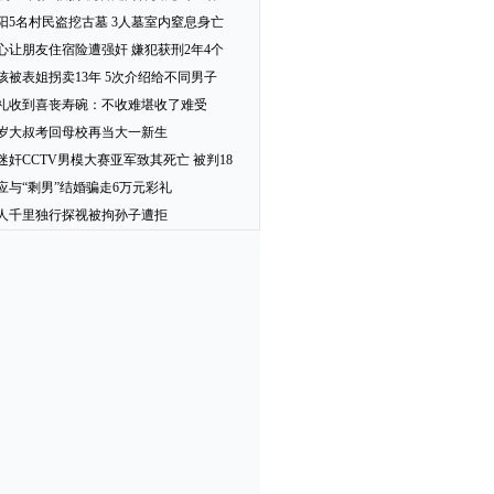
阳5名村民盗挖古墓 3人墓室内窒息身亡
心让朋友住宿险遭强奸 嫌犯获刑2年4个
女孩被表姐拐卖13年 5次介绍给不同男子
礼收到喜丧寿碗：不收难堪收了难受
2岁大叔考回母校再当大一新生
迷奸CCTV男模大赛亚军致其死亡 被判18
应与“剩男”结婚骗走6万元彩礼
人千里独行探视被拘孙子遭拒