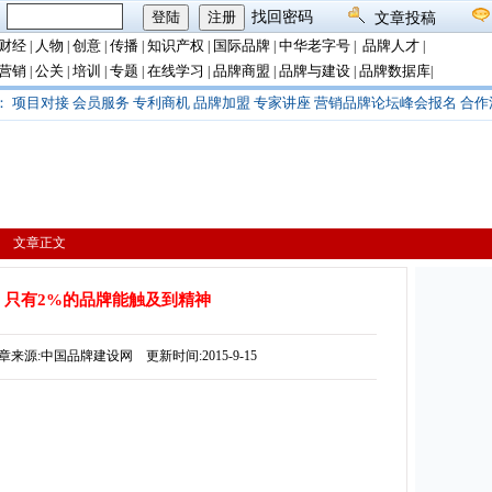
：
找回密码
文章投稿
财经
人物
创意
传播
知识产权
国际品牌
中华老字号
品牌人才
|
|
|
|
|
|
|
|
营销
公关
培训
专题
在线学习
品牌商盟
品牌与建设
品牌数据库
|
|
|
|
|
|
|
|
：
项目对接
会员服务
专利商机
品牌加盟
专家讲座
营销品牌论坛峰会报名
合作
> 文章正文
：只有2%的品牌能触及到精神
源:中国品牌建设网 更新时间:2015-9-15